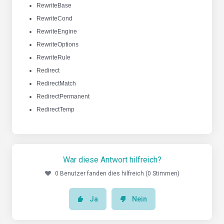
RewriteBase
RewriteCond
RewriteEngine
RewriteOptions
RewriteRule
Redirect
RedirectMatch
RedirectPermanent
RedirectTemp
War diese Antwort hilfreich?
0 Benutzer fanden dies hilfreich (0 Stimmen)
Ja
Nein