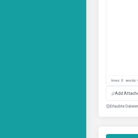
lines: 0 words
Add Attach
Erlaubte Dateien